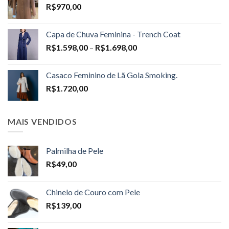
R$
970,00
Capa de Chuva Feminina - Trench Coat
Price
R$
1.598,00
–
R$
1.698,00
range:
R$1.598,00
Casaco Feminino de Lã Gola Smoking.
through
R$
1.720,00
R$1.698,00
MAIS VENDIDOS
Palmilha de Pele
R$
49,00
Chinelo de Couro com Pele
R$
139,00