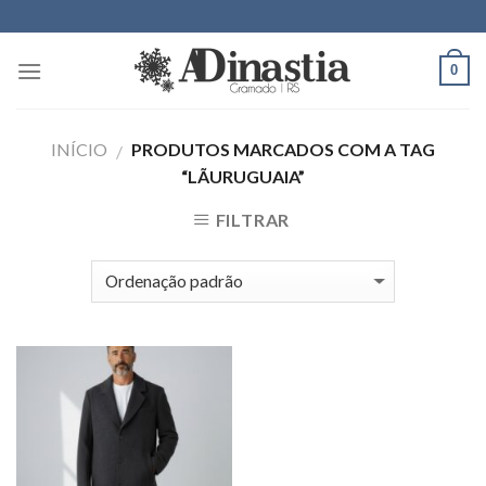
Skip
to
content
0
INÍCIO
PRODUTOS MARCADOS COM A TAG
/
“LÃURUGUAIA”
FILTRAR