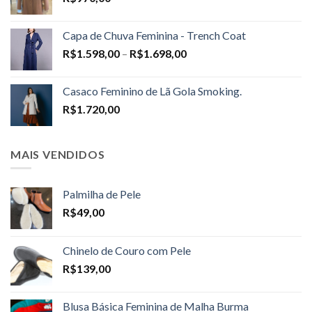
Capa de Chuva Feminina - Trench Coat
Price
R$
1.598,00
–
R$
1.698,00
range:
R$1.598,00
Casaco Feminino de Lã Gola Smoking.
through
R$
1.720,00
R$1.698,00
MAIS VENDIDOS
Palmilha de Pele
R$
49,00
Chinelo de Couro com Pele
R$
139,00
Blusa Básica Feminina de Malha Burma