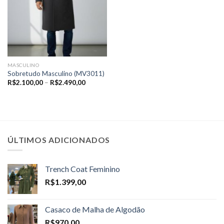
MASCULINO
Sobretudo Masculino (MV3011)
Price
R$
2.100,00
–
R$
2.490,00
range:
R$2.100,00
through
R$2.490,00
ÚLTIMOS ADICIONADOS
Trench Coat Feminino
R$
1.399,00
Casaco de Malha de Algodão
R$
970,00