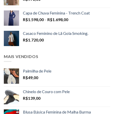
Capa de Chuva Feminina - Trench Coat
Price
R$
1.598,00
–
R$
1.698,00
range:
R$1.598,00
Casaco Feminino de Lã Gola Smoking.
through
R$
1.720,00
R$1.698,00
MAIS VENDIDOS
Palmilha de Pele
R$
49,00
Chinelo de Couro com Pele
R$
139,00
Blusa Básica Feminina de Malha Burma