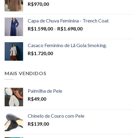
R$
970,00
Capa de Chuva Feminina - Trench Coat
Price
R$
1.598,00
–
R$
1.698,00
range:
R$1.598,00
Casaco Feminino de Lã Gola Smoking.
through
R$
1.720,00
R$1.698,00
MAIS VENDIDOS
Palmilha de Pele
R$
49,00
Chinelo de Couro com Pele
R$
139,00