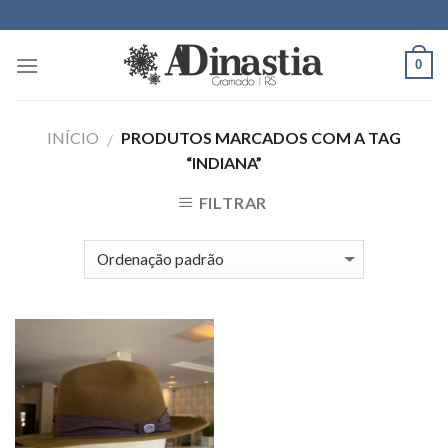
Skip
to
content
0
INÍCIO
PRODUTOS MARCADOS COM A TAG
/
“INDIANA”
FILTRAR