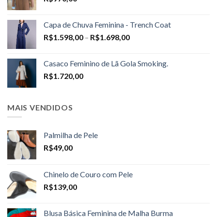
Capa de Chuva Feminina - Trench Coat
Price
R$
1.598,00
–
R$
1.698,00
range:
R$1.598,00
Casaco Feminino de Lã Gola Smoking.
through
R$
1.720,00
R$1.698,00
MAIS VENDIDOS
Palmilha de Pele
R$
49,00
Chinelo de Couro com Pele
R$
139,00
Blusa Básica Feminina de Malha Burma