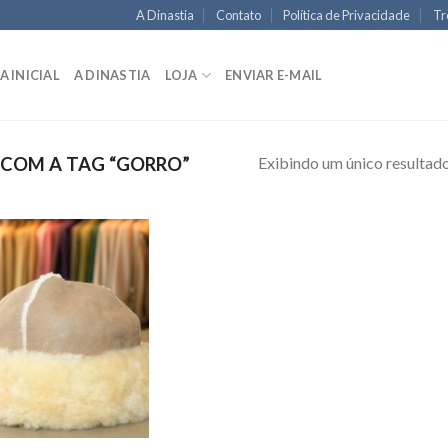
A Dinastia
Contato
Política de Privacidade
Tr
A INICIAL
A DINASTIA
LOJA
ENVIAR E-MAIL
Exibindo um único resultad
COM A TAG “GORRO”