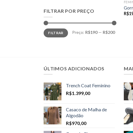
FEMI
Gorr
FILTRAR POR PREÇO
R$
1
Preço
Preço
Preço:
R$190
—
R$200
FILTRAR
mínimo
máximo
ÚLTIMOS ADICIONADOS
MA
Trench Coat Feminino
R$
1.399,00
Casaco de Malha de
Algodão
R$
970,00