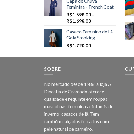
Capa de Chuva
Feminina - Trench Coat
R$
1.598,00
–
Price
R$
1.698,00
range:
Casaco Feminino de Lã
R$1.598,00
Gola Smoking.
through
R$
1.720,00
R$1.698,00
SOBRE
CU
No mercado desde 1988, a loja A
Dinastia de Gramado oferece
qualidade e requinte em roupas
masculinas, femininas e infantis de
inverno: casacos de lã. Tem
também calçados forrados com
pele natural de carneiro.