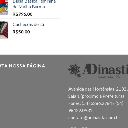
Blusa Básica Feminina
de Malha Burma
R$
796,00
Cachecóis de Lã
R$
50,00
RTA NOSSA PÁGINA
Avenida das Hortênsias, 2132 
Sala 1 (próximo a Prefeitura)
Fones: (54) 3286.2784 / (54)
98422.0931
contato@adinastia.com.br