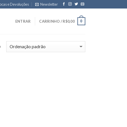
ocas e Devoluções
Newsletter
0
ENTRAR
CARRINHO /
R$
0,00
o