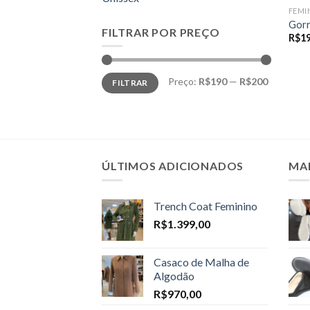
FEMI
Gorr
FILTRAR POR PREÇO
R$
1
Preço
Preço
Preço:
R$190
—
R$200
FILTRAR
mínimo
máximo
ÚLTIMOS ADICIONADOS
MA
Trench Coat Feminino
R$
1.399,00
Casaco de Malha de
Algodão
R$
970,00