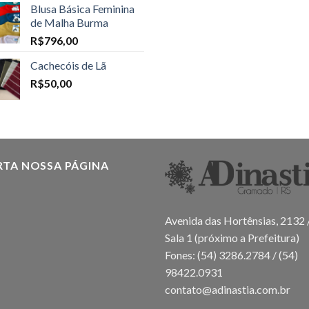
Blusa Básica Feminina
de Malha Burma
R$
796,00
Cachecóis de Lã
R$
50,00
RTA NOSSA PÁGINA
Avenida das Hortênsias, 2132 
Sala 1 (próximo a Prefeitura)
Fones: (54) 3286.2784 / (54)
98422.0931
contato@adinastia.com.br