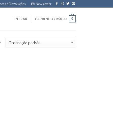
ocas e Devoluções
Newsletter
0
ENTRAR
CARRINHO /
R$
0,00
o