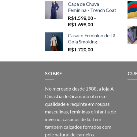
Capa de Chuva
Feminina - Trench Coat
R$
1.598,00
–
Price
R$
1.698,00
range:
Casaco Feminino de Lã
R$1.598,00
Gola Smoking.
through
R$
1.720,00
R$1.698,00
SOBRE
CU
No mercado desde 1988, a loja A
Dinastia de Gramado oferece
qualidade e requinte em roupas
masculinas, femininas e infantis de
inverno: casacos de lã. Tem
também calçados forrados com
pele natural de carneiro.