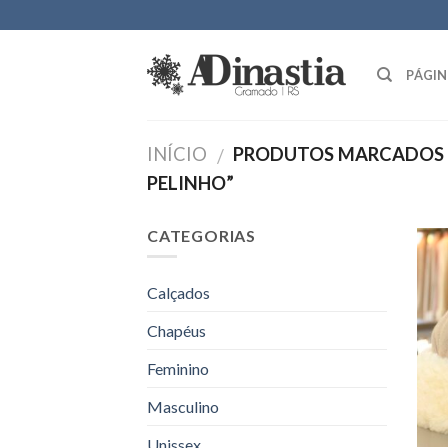
Skip
to
content
PÁGIN
INÍCIO
PRODUTOS MARCADOS 
/
PELINHO”
CATEGORIAS
Calçados
Chapéus
Feminino
Masculino
Unissex