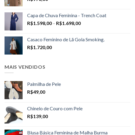
Capa de Chuva Feminina - Trench Coat
Price
R$
1.598,00
–
R$
1.698,00
range:
R$1.598,00
Casaco Feminino de Lã Gola Smoking.
through
R$
1.720,00
R$1.698,00
MAIS VENDIDOS
Palmilha de Pele
R$
49,00
Chinelo de Couro com Pele
R$
139,00
Blusa Básica Feminina de Malha Burma