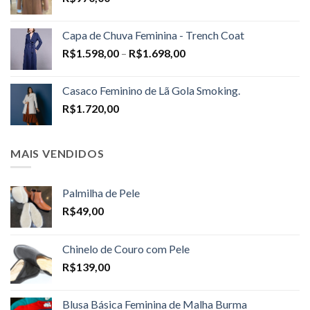
Capa de Chuva Feminina - Trench Coat
Price
R$
1.598,00
–
R$
1.698,00
range:
R$1.598,00
Casaco Feminino de Lã Gola Smoking.
through
R$
1.720,00
R$1.698,00
MAIS VENDIDOS
Palmilha de Pele
R$
49,00
Chinelo de Couro com Pele
R$
139,00
Blusa Básica Feminina de Malha Burma