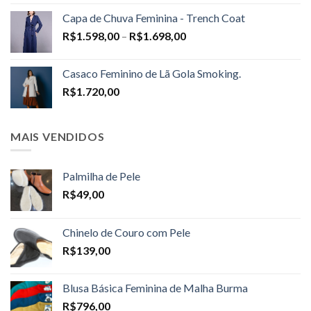
Capa de Chuva Feminina - Trench Coat
Price
R$
1.598,00
–
R$
1.698,00
range:
R$1.598,00
Casaco Feminino de Lã Gola Smoking.
through
R$
1.720,00
R$1.698,00
MAIS VENDIDOS
Palmilha de Pele
R$
49,00
Chinelo de Couro com Pele
R$
139,00
Blusa Básica Feminina de Malha Burma
R$
796,00