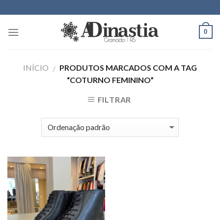
Skip
to
content
0
INÍCIO
PRODUTOS MARCADOS COM A TAG
/
“COTURNO FEMININO”
FILTRAR