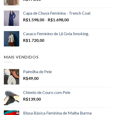
Capa de Chuva Feminina - Trench Coat
Price
R$
1.598,00
–
R$
1.698,00
range:
R$1.598,00
Casaco Feminino de Lã Gola Smoking.
through
R$
1.720,00
R$1.698,00
MAIS VENDIDOS
Palmilha de Pele
R$
49,00
Chinelo de Couro com Pele
R$
139,00
Blusa Básica Feminina de Malha Burma