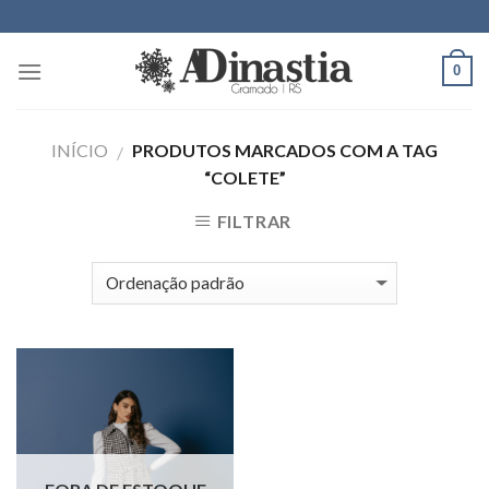
Skip
to
content
0
INÍCIO
PRODUTOS MARCADOS COM A TAG
/
“COLETE”
FILTRAR