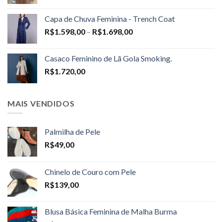
Capa de Chuva Feminina - Trench Coat
Price
R$
1.598,00
–
R$
1.698,00
range:
R$1.598,00
Casaco Feminino de Lã Gola Smoking.
through
R$
1.720,00
R$1.698,00
MAIS VENDIDOS
Palmilha de Pele
R$
49,00
Chinelo de Couro com Pele
R$
139,00
Blusa Básica Feminina de Malha Burma