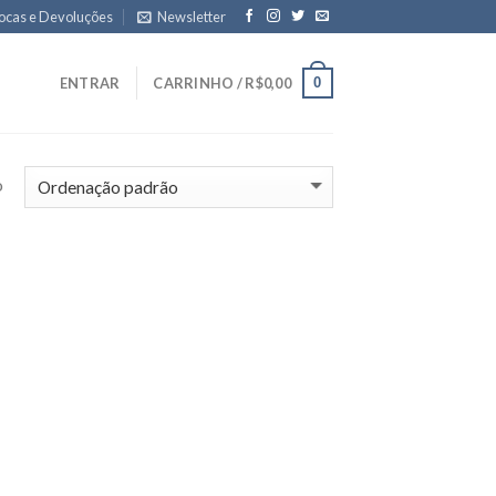
ocas e Devoluções
Newsletter
0
ENTRAR
CARRINHO /
R$
0,00
o