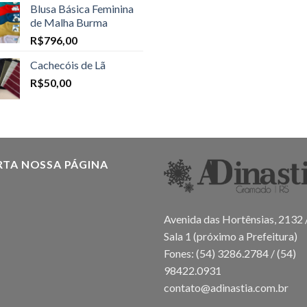
Blusa Básica Feminina
de Malha Burma
R$
796,00
Cachecóis de Lã
R$
50,00
RTA NOSSA PÁGINA
Avenida das Hortênsias, 2132 
Sala 1 (próximo a Prefeitura)
Fones: (54) 3286.2784 / (54)
98422.0931
contato@adinastia.com.br