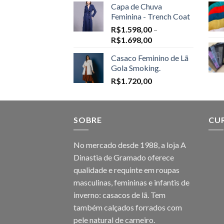
Capa de Chuva
Feminina - Trench Coat
R$
1.598,00
–
Price
R$
1.698,00
range:
Casaco Feminino de Lã
R$1.598,00
Gola Smoking.
through
R$
1.720,00
R$1.698,00
SOBRE
CU
No mercado desde 1988, a loja A
Dinastia de Gramado oferece
qualidade e requinte em roupas
masculinas, femininas e infantis de
inverno: casacos de lã. Tem
também calçados forrados com
pele natural de carneiro.