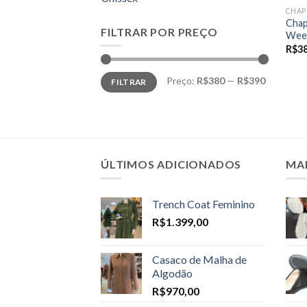
CHAP
Chap
FILTRAR POR PREÇO
Wee
R$
3
Preço
Preço
Preço:
R$380
—
R$390
FILTRAR
mínimo
máximo
ÚLTIMOS ADICIONADOS
MA
Trench Coat Feminino
R$
1.399,00
Casaco de Malha de
Algodão
R$
970,00