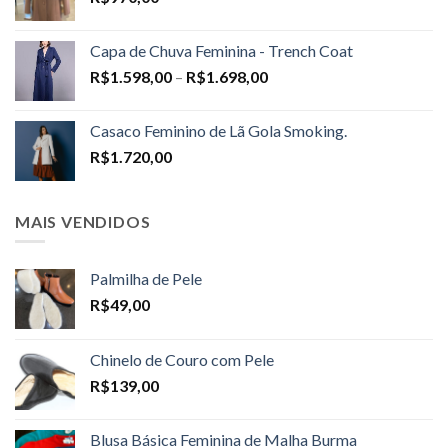
Capa de Chuva Feminina - Trench Coat
Price
R$
1.598,00
–
R$
1.698,00
range:
R$1.598,00
Casaco Feminino de Lã Gola Smoking.
through
R$
1.720,00
R$1.698,00
MAIS VENDIDOS
Palmilha de Pele
R$
49,00
Chinelo de Couro com Pele
R$
139,00
Blusa Básica Feminina de Malha Burma