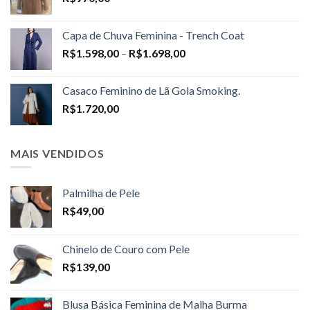
Capa de Chuva Feminina - Trench Coat
Price
R$
1.598,00
–
R$
1.698,00
range:
R$1.598,00
Casaco Feminino de Lã Gola Smoking.
through
R$
1.720,00
R$1.698,00
MAIS VENDIDOS
Palmilha de Pele
R$
49,00
Chinelo de Couro com Pele
R$
139,00
Blusa Básica Feminina de Malha Burma