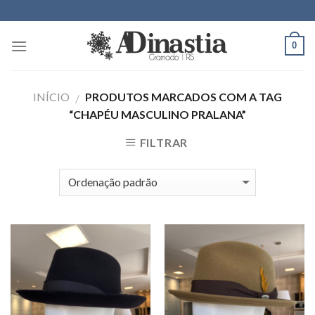
Skip
to
content
0
INÍCIO
PRODUTOS MARCADOS COM A TAG
/
“CHAPÉU MASCULINO PRALANA”
FILTRAR