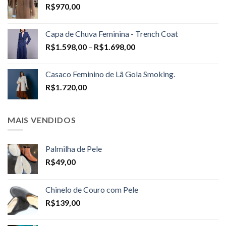
R$
970,00
Capa de Chuva Feminina - Trench Coat
Price
R$
1.598,00
–
R$
1.698,00
range:
R$1.598,00
Casaco Feminino de Lã Gola Smoking.
through
R$
1.720,00
R$1.698,00
MAIS VENDIDOS
Palmilha de Pele
R$
49,00
Chinelo de Couro com Pele
R$
139,00