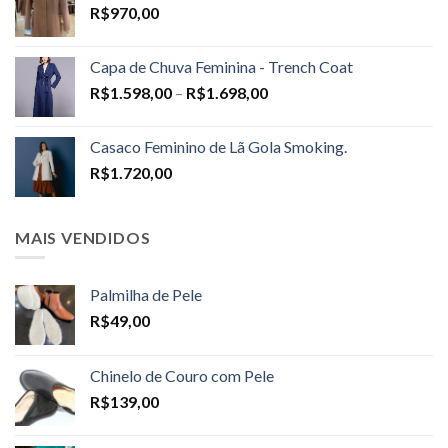
R$
970,00
Capa de Chuva Feminina - Trench Coat
Price
R$
1.598,00
–
R$
1.698,00
range:
R$1.598,00
Casaco Feminino de Lã Gola Smoking.
through
R$
1.720,00
R$1.698,00
MAIS VENDIDOS
Palmilha de Pele
R$
49,00
Chinelo de Couro com Pele
R$
139,00