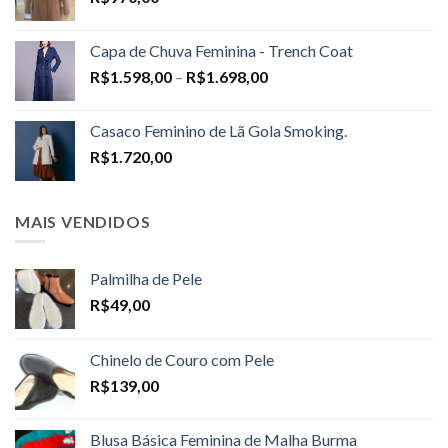
Capa de Chuva Feminina - Trench Coat
Price
R$
1.598,00
–
R$
1.698,00
range:
R$1.598,00
Casaco Feminino de Lã Gola Smoking.
through
R$
1.720,00
R$1.698,00
MAIS VENDIDOS
Palmilha de Pele
R$
49,00
Chinelo de Couro com Pele
R$
139,00
Blusa Básica Feminina de Malha Burma