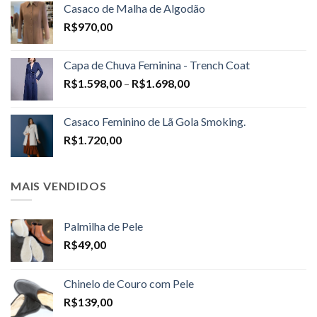
Casaco de Malha de Algodão
R$
970,00
Capa de Chuva Feminina - Trench Coat
Price
R$
1.598,00
–
R$
1.698,00
range:
R$1.598,00
Casaco Feminino de Lã Gola Smoking.
through
R$
1.720,00
R$1.698,00
MAIS VENDIDOS
Palmilha de Pele
R$
49,00
Chinelo de Couro com Pele
R$
139,00