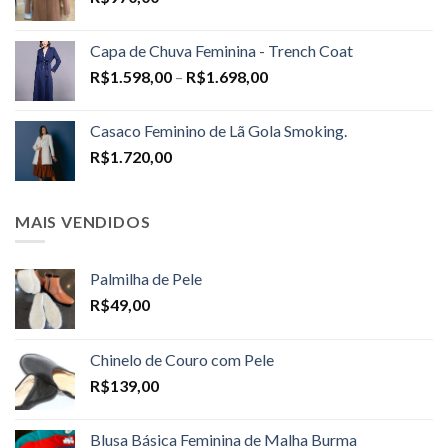
Capa de Chuva Feminina - Trench Coat
Price
R$
1.598,00
–
R$
1.698,00
range:
R$1.598,00
Casaco Feminino de Lã Gola Smoking.
through
R$
1.720,00
R$1.698,00
MAIS VENDIDOS
Palmilha de Pele
R$
49,00
Chinelo de Couro com Pele
R$
139,00
Blusa Básica Feminina de Malha Burma