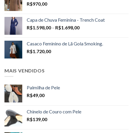
R$
970,00
Capa de Chuva Feminina - Trench Coat
Price
R$
1.598,00
–
R$
1.698,00
range:
R$1.598,00
Casaco Feminino de Lã Gola Smoking.
through
R$
1.720,00
R$1.698,00
MAIS VENDIDOS
Palmilha de Pele
R$
49,00
Chinelo de Couro com Pele
R$
139,00