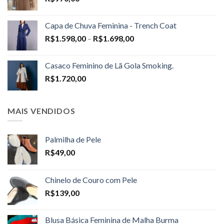
Capa de Chuva Feminina - Trench Coat
Price
R$
1.598,00
–
R$
1.698,00
range:
R$1.598,00
Casaco Feminino de Lã Gola Smoking.
through
R$
1.720,00
R$1.698,00
MAIS VENDIDOS
Palmilha de Pele
R$
49,00
Chinelo de Couro com Pele
R$
139,00
Blusa Básica Feminina de Malha Burma