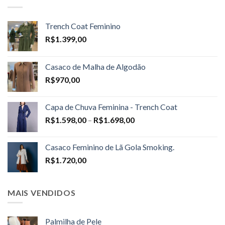
Trench Coat Feminino
R$
1.399,00
Casaco de Malha de Algodão
R$
970,00
Capa de Chuva Feminina - Trench Coat
Price
R$
1.598,00
–
R$
1.698,00
range:
R$1.598,00
Casaco Feminino de Lã Gola Smoking.
through
R$
1.720,00
R$1.698,00
MAIS VENDIDOS
Palmilha de Pele