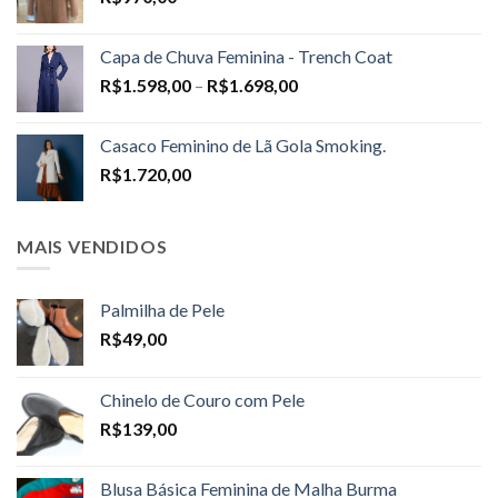
Capa de Chuva Feminina - Trench Coat
Price
R$
1.598,00
–
R$
1.698,00
range:
R$1.598,00
Casaco Feminino de Lã Gola Smoking.
through
R$
1.720,00
R$1.698,00
MAIS VENDIDOS
Palmilha de Pele
R$
49,00
Chinelo de Couro com Pele
R$
139,00
Blusa Básica Feminina de Malha Burma