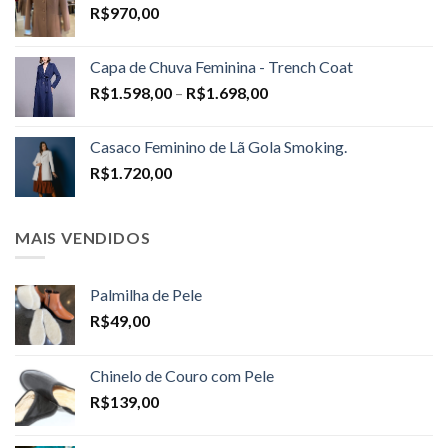
R$
970,00
Capa de Chuva Feminina - Trench Coat
Price
R$
1.598,00
–
R$
1.698,00
range:
R$1.598,00
Casaco Feminino de Lã Gola Smoking.
through
R$
1.720,00
R$1.698,00
MAIS VENDIDOS
Palmilha de Pele
R$
49,00
Chinelo de Couro com Pele
R$
139,00