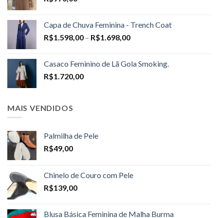
Capa de Chuva Feminina - Trench Coat
Price
R$
1.598,00
–
R$
1.698,00
range:
R$1.598,00
Casaco Feminino de Lã Gola Smoking.
through
R$
1.720,00
R$1.698,00
MAIS VENDIDOS
Palmilha de Pele
R$
49,00
Chinelo de Couro com Pele
R$
139,00
Blusa Básica Feminina de Malha Burma