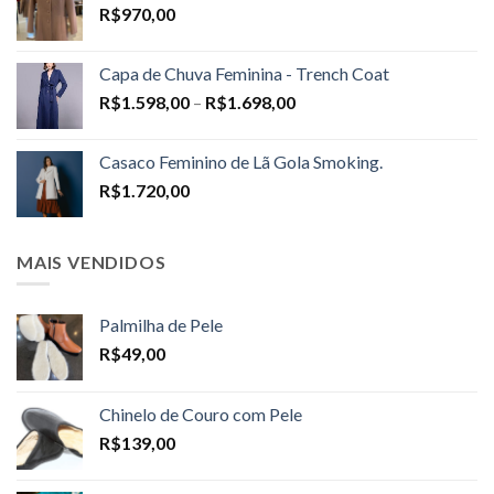
R$
970,00
Capa de Chuva Feminina - Trench Coat
Price
R$
1.598,00
–
R$
1.698,00
range:
R$1.598,00
Casaco Feminino de Lã Gola Smoking.
through
R$
1.720,00
R$1.698,00
MAIS VENDIDOS
Palmilha de Pele
R$
49,00
Chinelo de Couro com Pele
R$
139,00