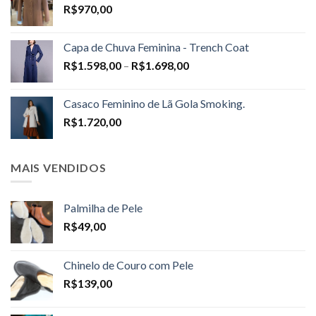
R$
970,00
Capa de Chuva Feminina - Trench Coat
Price
R$
1.598,00
–
R$
1.698,00
range:
R$1.598,00
Casaco Feminino de Lã Gola Smoking.
through
R$
1.720,00
R$1.698,00
MAIS VENDIDOS
Palmilha de Pele
R$
49,00
Chinelo de Couro com Pele
R$
139,00