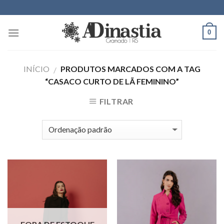
Skip
to
content
0
INÍCIO
PRODUTOS MARCADOS COM A TAG
/
“CASACO CURTO DE LÃ FEMININO”
FILTRAR