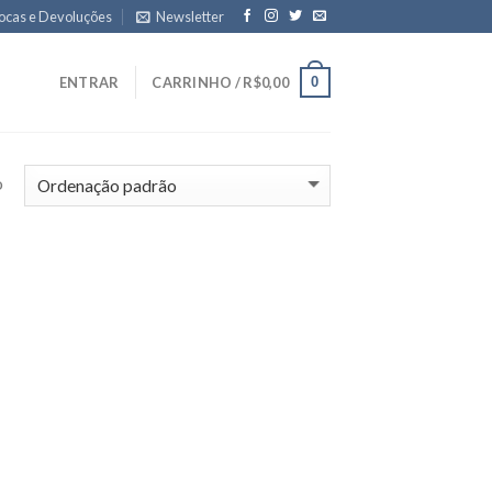
ocas e Devoluções
Newsletter
0
ENTRAR
CARRINHO /
R$
0,00
o