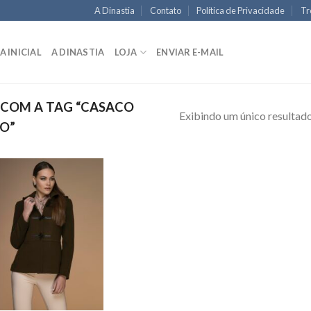
A Dinastia
Contato
Política de Privacidade
Tr
A INICIAL
A DINASTIA
LOJA
ENVIAR E-MAIL
COM A TAG “CASACO
Exibindo um único resultad
O”