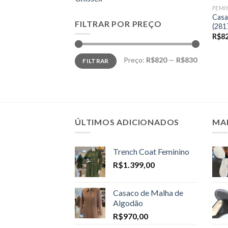
FEMI
Casa
FILTRAR POR PREÇO
(281
R$
8
Preço
Preço
Preço:
R$820
—
R$830
FILTRAR
mínimo
máximo
ÚLTIMOS ADICIONADOS
MA
Trench Coat Feminino
R$
1.399,00
Casaco de Malha de
Algodão
R$
970,00