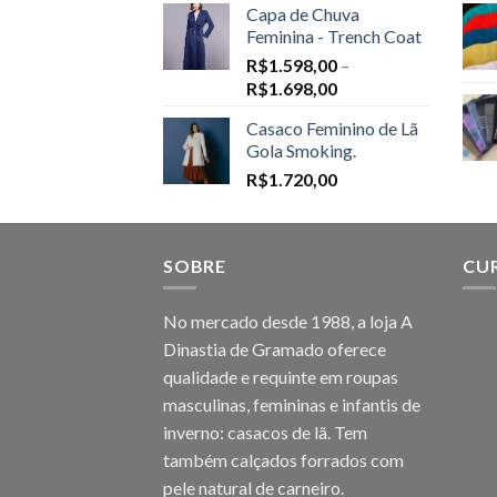
Capa de Chuva
Feminina - Trench Coat
R$
1.598,00
–
Price
R$
1.698,00
range:
Casaco Feminino de Lã
R$1.598,00
Gola Smoking.
through
R$
1.720,00
R$1.698,00
SOBRE
CU
No mercado desde 1988, a loja A
Dinastia de Gramado oferece
qualidade e requinte em roupas
masculinas, femininas e infantis de
inverno: casacos de lã. Tem
também calçados forrados com
pele natural de carneiro.