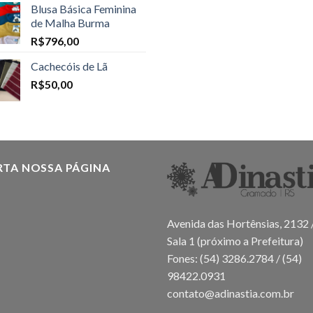
Blusa Básica Feminina
de Malha Burma
R$
796,00
Cachecóis de Lã
R$
50,00
RTA NOSSA PÁGINA
Avenida das Hortênsias, 2132 
Sala 1 (próximo a Prefeitura)
Fones: (54) 3286.2784 / (54)
98422.0931
contato@adinastia.com.br