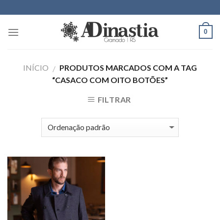
Skip
to
content
0
INÍCIO
PRODUTOS MARCADOS COM A TAG
/
“CASACO COM OITO BOTÕES”
FILTRAR