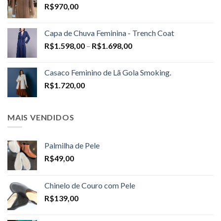
R$
970,00
Capa de Chuva Feminina - Trench Coat
Price
R$
1.598,00
–
R$
1.698,00
range:
R$1.598,00
Casaco Feminino de Lã Gola Smoking.
through
R$
1.720,00
R$1.698,00
MAIS VENDIDOS
Palmilha de Pele
R$
49,00
Chinelo de Couro com Pele
R$
139,00