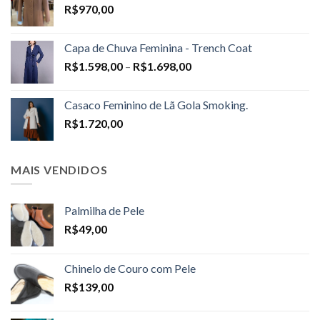
R$
970,00
Capa de Chuva Feminina - Trench Coat
Price
R$
1.598,00
–
R$
1.698,00
range:
R$1.598,00
Casaco Feminino de Lã Gola Smoking.
through
R$
1.720,00
R$1.698,00
MAIS VENDIDOS
Palmilha de Pele
R$
49,00
Chinelo de Couro com Pele
R$
139,00