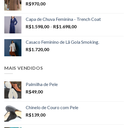
R$
970,00
Capa de Chuva Feminina - Trench Coat
Price
R$
1.598,00
–
R$
1.698,00
range:
R$1.598,00
Casaco Feminino de Lã Gola Smoking.
through
R$
1.720,00
R$1.698,00
MAIS VENDIDOS
Palmilha de Pele
R$
49,00
Chinelo de Couro com Pele
R$
139,00