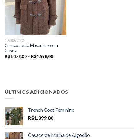
MASCULINO
Casaco de Lã Masculino com
Capuz
Price
R$
1.478,00
–
R$
1.598,00
range:
R$1.478,00
through
R$1.598,00
ÚLTIMOS ADICIONADOS
Trench Coat Feminino
R$
1.399,00
Casaco de Malha de Algodão