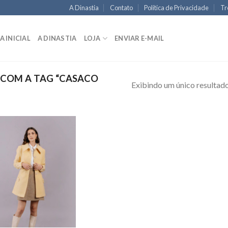
A Dinastia
Contato
Política de Privacidade
Tr
A INICIAL
A DINASTIA
LOJA
ENVIAR E-MAIL
COM A TAG “CASACO
Exibindo um único resultad