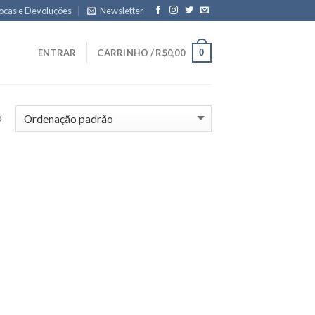
ocas e Devoluções
Newsletter
0
ENTRAR
CARRINHO /
R$
0,00
o