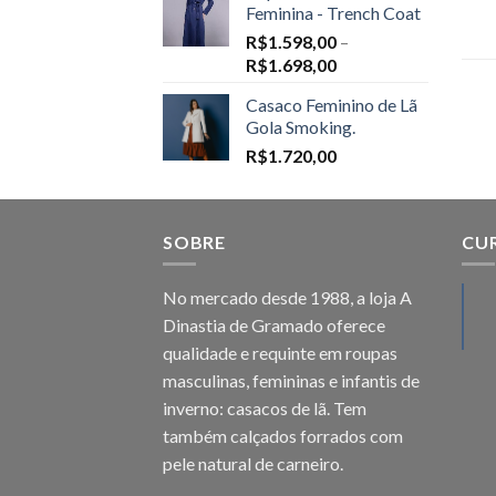
Feminina - Trench Coat
R$
1.598,00
–
Price
R$
1.698,00
range:
Casaco Feminino de Lã
R$1.598,00
Gola Smoking.
through
R$
1.720,00
R$1.698,00
SOBRE
CU
No mercado desde 1988, a loja A
Dinastia de Gramado oferece
qualidade e requinte em roupas
masculinas, femininas e infantis de
inverno: casacos de lã. Tem
também calçados forrados com
pele natural de carneiro.