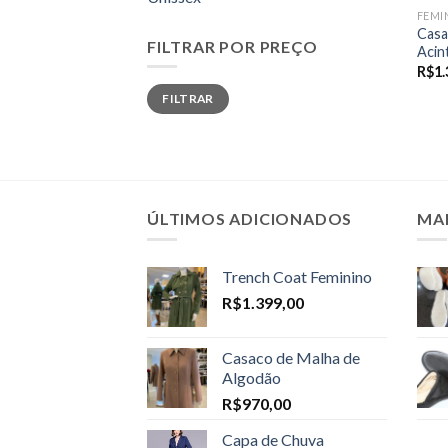
FEMI
Casa
FILTRAR POR PREÇO
Acin
R$
1.
Preço
Preço
FILTRAR
mínimo
máximo
ÚLTIMOS ADICIONADOS
MA
Trench Coat Feminino
R$
1.399,00
Casaco de Malha de
Algodão
R$
970,00
Capa de Chuva