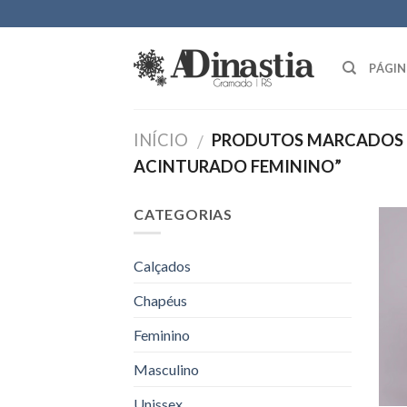
Skip
to
content
PÁGIN
INÍCIO
PRODUTOS MARCADOS 
/
ACINTURADO FEMININO”
CATEGORIAS
Calçados
Chapéus
Feminino
Masculino
Unissex