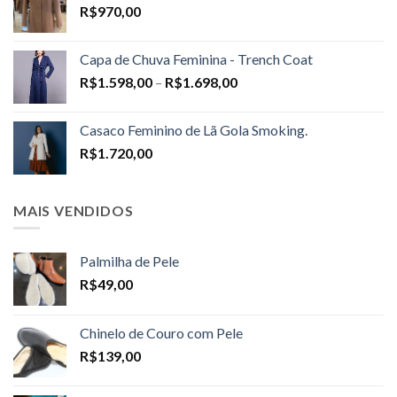
R$
970,00
Capa de Chuva Feminina - Trench Coat
Price
R$
1.598,00
–
R$
1.698,00
range:
R$1.598,00
Casaco Feminino de Lã Gola Smoking.
through
R$
1.720,00
R$1.698,00
MAIS VENDIDOS
Palmilha de Pele
R$
49,00
Chinelo de Couro com Pele
R$
139,00