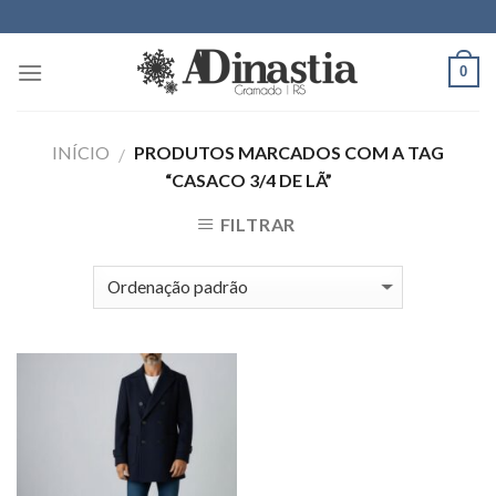
Skip
to
content
0
INÍCIO
PRODUTOS MARCADOS COM A TAG
/
“CASACO 3/4 DE LÃ”
FILTRAR