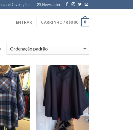
ocas e Devoluções
Newsletter
0
ENTRAR
CARRINHO /
R$
0,00
o