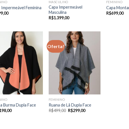
NINO
MASCULINO
FEMININO
Capa Impermeável
 Impermeável Feminina
Capa Montar
Masculina
99,00
R$
699,00
R$
1.399,00
Oferta!
NINO
FEMININO
a Burma Dupla Face
Ruana de Lã Dupla Face
O
O
198,00
R$
499,00
R$
299,00
preço
preço
original
atual
era:
é:
R$499,00.
R$299,00.