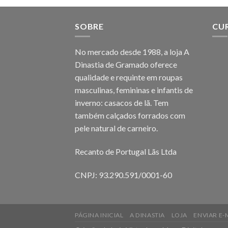
SOBRE
CU
No mercado desde 1988, a loja A
Dinastia de Gramado oferece
qualidade e requinte em roupas
masculinas, femininas e infantis de
inverno: casacos de lã. Tem
também calçados forrados com
pele natural de carneiro.
Recanto de Portugal Lãs Ltda
CNPJ: 93.290.591/0001-60
PÁGINA INICIAL
A DINASTIA
LOJA
ENVIAR E-