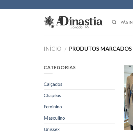
Skip
to
content
PÁGIN
INÍCIO
PRODUTOS MARCADOS C
/
CATEGORIAS
Calçados
Chapéus
Feminino
Masculino
Unissex