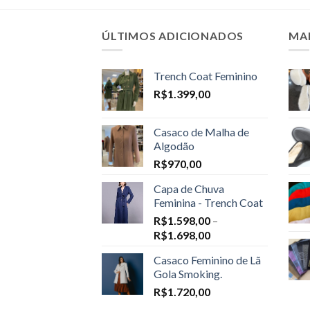
ÚLTIMOS ADICIONADOS
MA
Trench Coat Feminino
R$
1.399,00
Casaco de Malha de
Algodão
R$
970,00
Capa de Chuva
Feminina - Trench Coat
R$
1.598,00
–
Price
R$
1.698,00
range:
Casaco Feminino de Lã
R$1.598,00
Gola Smoking.
through
R$
1.720,00
R$1.698,00