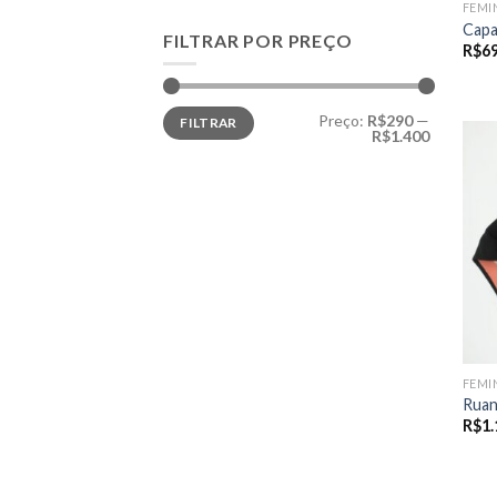
FEMI
Capa
FILTRAR POR PREÇO
R$
6
Preço
Preço
Preço:
R$290
—
FILTRAR
mínimo
máximo
R$1.400
FEMI
Ruan
R$
1.