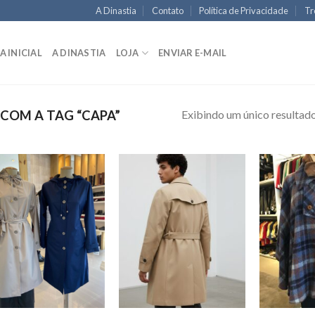
A Dinastia
Contato
Política de Privacidade
Tr
A INICIAL
A DINASTIA
LOJA
ENVIAR E-MAIL
Exibindo um único resultad
OM A TAG “CAPA”