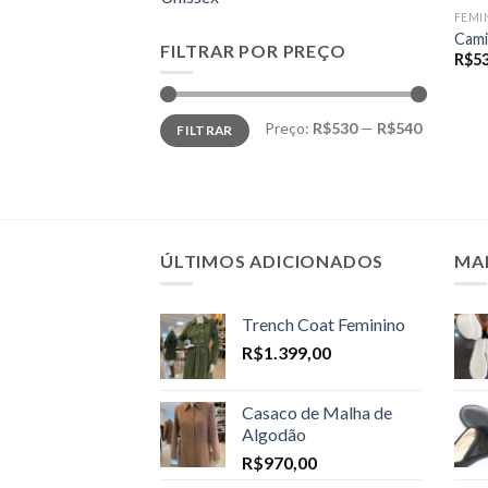
FEMI
Cami
FILTRAR POR PREÇO
R$
5
Preço
Preço
Preço:
R$530
—
R$540
FILTRAR
mínimo
máximo
ÚLTIMOS ADICIONADOS
MA
Trench Coat Feminino
R$
1.399,00
Casaco de Malha de
Algodão
R$
970,00