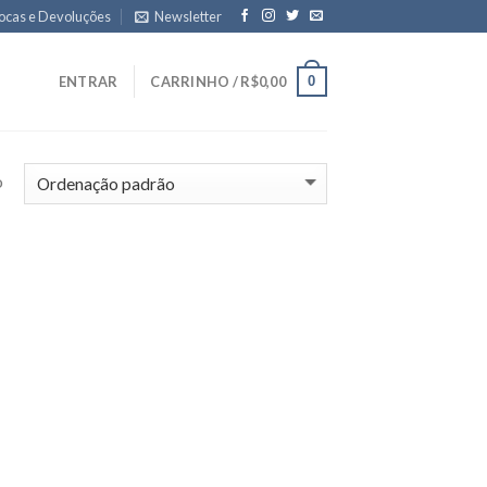
ocas e Devoluções
Newsletter
0
ENTRAR
CARRINHO /
R$
0,00
o