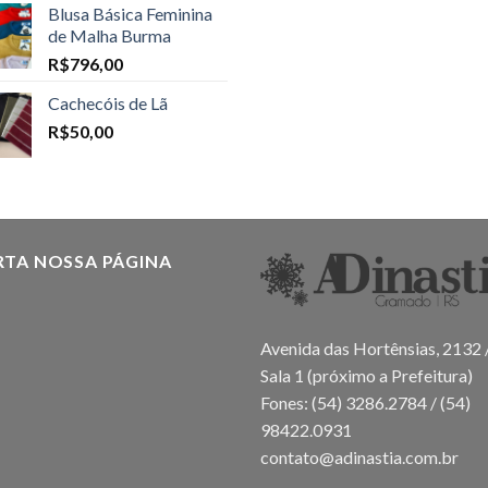
Blusa Básica Feminina
de Malha Burma
R$
796,00
Cachecóis de Lã
R$
50,00
RTA NOSSA PÁGINA
Avenida das Hortênsias, 2132 
Sala 1 (próximo a Prefeitura)
Fones: (54) 3286.2784 / (54)
98422.0931
contato@adinastia.com.br