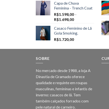
Capa de Chuva
Feminina - Trench Coat
R$
1.598,00
–
Price
R$
1.698,00
range:
Casaco Feminino de Lã
R$1.598,00
Gola Smoking.
through
R$
1.720,00
R$1.698,00
SOBRE
CU
No mercado desde 1988, a loja A
Dinastia de Gramado oferece
qualidade e requinte em roupas
masculinas, femininas e infantis de
inverno: casacos de lã. Tem
também calçados forrados com
pele natural de carneiro.