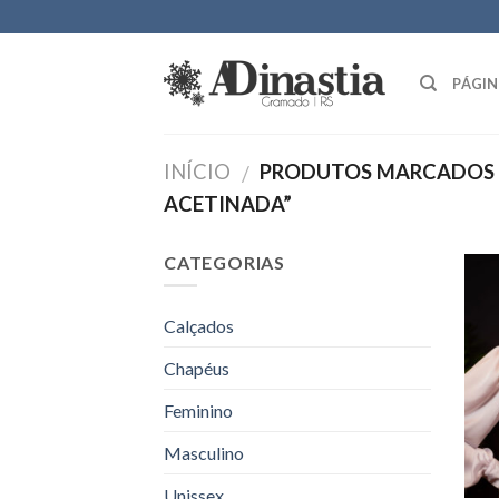
Skip
to
content
PÁGIN
INÍCIO
PRODUTOS MARCADOS 
/
ACETINADA”
CATEGORIAS
Calçados
Chapéus
Feminino
Masculino
Unissex