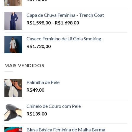
Capa de Chuva Feminina - Trench Coat
Price
R$
1.598,00
–
R$
1.698,00
range:
R$1.598,00
Casaco Feminino de Lã Gola Smoking.
through
R$
1.720,00
R$1.698,00
MAIS VENDIDOS
Palmilha de Pele
R$
49,00
Chinelo de Couro com Pele
R$
139,00
Blusa Básica Feminina de Malha Burma