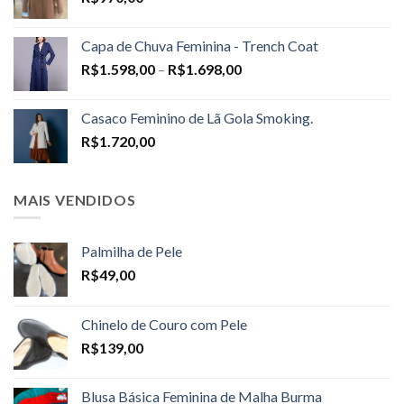
Capa de Chuva Feminina - Trench Coat
Price
R$
1.598,00
–
R$
1.698,00
range:
R$1.598,00
Casaco Feminino de Lã Gola Smoking.
through
R$
1.720,00
R$1.698,00
MAIS VENDIDOS
Palmilha de Pele
R$
49,00
Chinelo de Couro com Pele
R$
139,00
Blusa Básica Feminina de Malha Burma