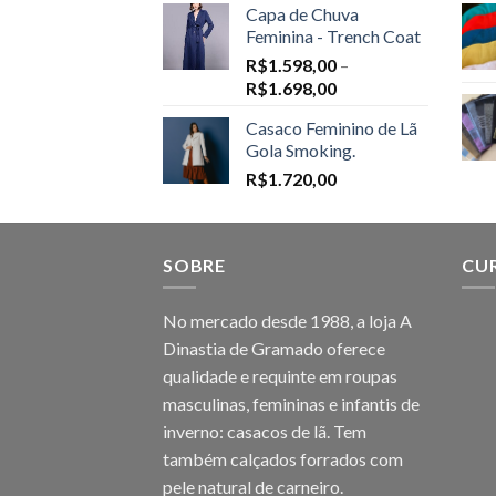
Capa de Chuva
Feminina - Trench Coat
R$
1.598,00
–
Price
R$
1.698,00
range:
Casaco Feminino de Lã
R$1.598,00
Gola Smoking.
through
R$
1.720,00
R$1.698,00
SOBRE
CU
No mercado desde 1988, a loja A
Dinastia de Gramado oferece
qualidade e requinte em roupas
masculinas, femininas e infantis de
inverno: casacos de lã. Tem
também calçados forrados com
pele natural de carneiro.