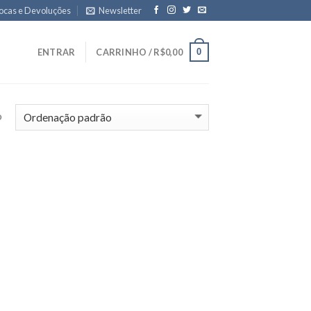
ocas e Devoluções
Newsletter
0
ENTRAR
CARRINHO /
R$
0,00
o