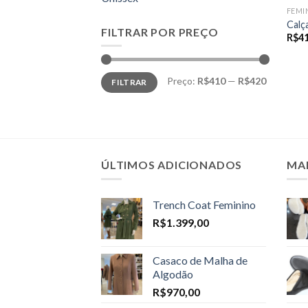
FEMI
Calç
FILTRAR POR PREÇO
R$
4
Preço
Preço
Preço:
R$410
—
R$420
FILTRAR
mínimo
máximo
ÚLTIMOS ADICIONADOS
MA
Trench Coat Feminino
R$
1.399,00
Casaco de Malha de
Algodão
R$
970,00