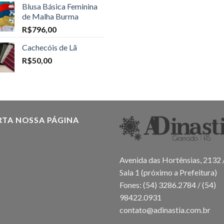
Blusa Básica Feminina
de Malha Burma
R$
796,00
Cachecóis de Lã
R$
50,00
RTA NOSSA PÁGINA
Avenida das Hortênsias, 2132 
Sala 1 (próximo a Prefeitura)
Fones: (54) 3286.2784 / (54)
98422.0931
contato@adinastia.com.br