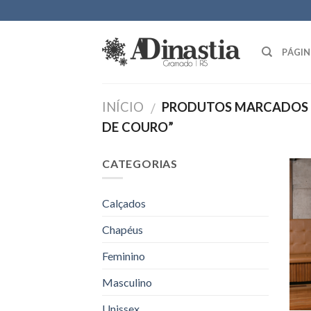
Skip
to
content
PÁGIN
INÍCIO
PRODUTOS MARCADOS C
/
DE COURO”
CATEGORIAS
Calçados
Chapéus
Feminino
Masculino
Unissex