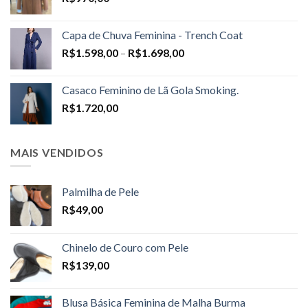
Capa de Chuva Feminina - Trench Coat
Price
R$
1.598,00
–
R$
1.698,00
range:
R$1.598,00
Casaco Feminino de Lã Gola Smoking.
through
R$
1.720,00
R$1.698,00
MAIS VENDIDOS
Palmilha de Pele
R$
49,00
Chinelo de Couro com Pele
R$
139,00
Blusa Básica Feminina de Malha Burma