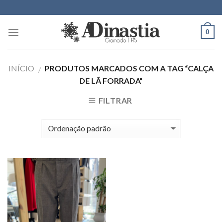
Skip
to
content
0
INÍCIO
PRODUTOS MARCADOS COM A TAG “CALÇA
/
DE LÃ FORRADA”
FILTRAR