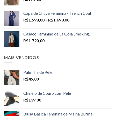
Capa de Chuva Feminina - Trench Coat
Price
R$
1.598,00
–
R$
1.698,00
range:
R$1.598,00
Casaco Feminino de Lã Gola Smoking.
through
R$
1.720,00
R$1.698,00
MAIS VENDIDOS
Palmilha de Pele
R$
49,00
Chinelo de Couro com Pele
R$
139,00
Blusa Básica Feminina de Malha Burma