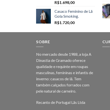
Price
R$
1.698,00
range:
Casaco Feminino de Lã
R$1.598,00
Gola Smoking.
through
R$
1.720,00
R$1.698,00
SOBRE
CU
No mercado desde 1988, a loja A
Dinastia de Gramado oferece
qualidade e requinte em roupas
masculinas, femininas e infantis de
inverno: casacos de lã. Tem
também calçados forrados com
pele natural de carneiro.
Recanto de Portugal Lãs Ltda