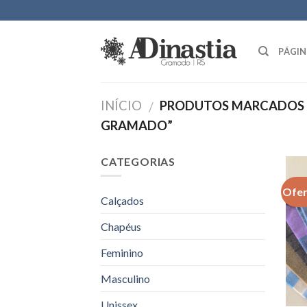
Skip
to
content
PÁGIN
INÍCIO
PRODUTOS MARCADOS 
/
GRAMADO”
CATEGORIAS
Ofer
Calçados
Chapéus
Feminino
Masculino
Unissex