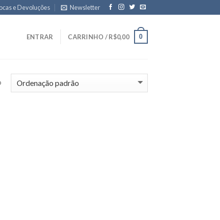
ocas e Devoluções
Newsletter
0
ENTRAR
CARRINHO /
R$
0,00
o