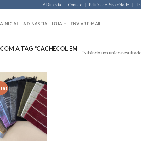
A Dinastia
Contato
Política de Privacidade
Tr
A INICIAL
A DINASTIA
LOJA
ENVIAR E-MAIL
COM A TAG “CACHECOL EM
Exibindo um único resultad
ta!