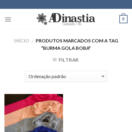
Skip
to
content
0
INÍCIO
PRODUTOS MARCADOS COM A TAG
/
“BURMA GOLA BOBA”
FILTRAR