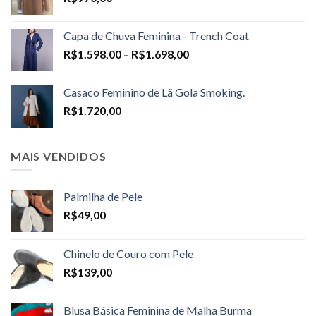
Capa de Chuva Feminina - Trench Coat
Price
R$
1.598,00
–
R$
1.698,00
range:
R$1.598,00
Casaco Feminino de Lã Gola Smoking.
through
R$
1.720,00
R$1.698,00
MAIS VENDIDOS
Palmilha de Pele
R$
49,00
Chinelo de Couro com Pele
R$
139,00
Blusa Básica Feminina de Malha Burma