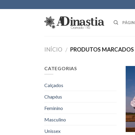
Skip
to
content
PÁGIN
INÍCIO
PRODUTOS MARCADOS C
/
CATEGORIAS
Calçados
Chapéus
Feminino
Masculino
Unissex