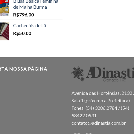
Blusa Básica Feminina
de Malha Burma
R$
796,00
Cachecóis de Lã
R$
50,00
RTA NOSSA PÁGINA
Avenida das Hortênsias, 2132 
Sala 1 (próximo a Prefeitura)
Fones: (54) 3286.2784 / (54)
98422.0931
contato@adinastia.com.br