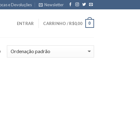
ocas e Devoluções
Newsletter
0
ENTRAR
CARRINHO /
R$
0,00
o