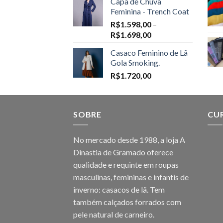
Capa de Chuva
Feminina - Trench Coat
R$
1.598,00
–
Price
R$
1.698,00
range:
Casaco Feminino de Lã
R$1.598,00
Gola Smoking.
through
R$
1.720,00
R$1.698,00
SOBRE
CU
No mercado desde 1988, a loja A
Dinastia de Gramado oferece
qualidade e requinte em roupas
masculinas, femininas e infantis de
inverno: casacos de lã. Tem
também calçados forrados com
pele natural de carneiro.