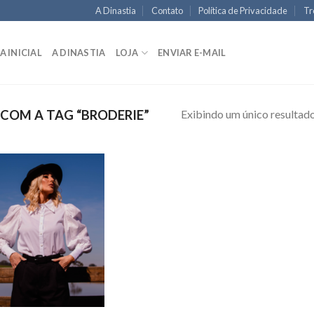
A Dinastia
Contato
Política de Privacidade
Tr
A INICIAL
A DINASTIA
LOJA
ENVIAR E-MAIL
Exibindo um único resultad
OM A TAG “BRODERIE”