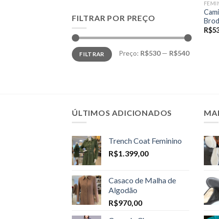
FEMI
Cami
FILTRAR POR PREÇO
Brod
R$
5
Preço
Preço
Preço:
R$530
—
R$540
FILTRAR
mínimo
máximo
ÚLTIMOS ADICIONADOS
MA
Trench Coat Feminino
R$
1.399,00
Casaco de Malha de
Algodão
R$
970,00