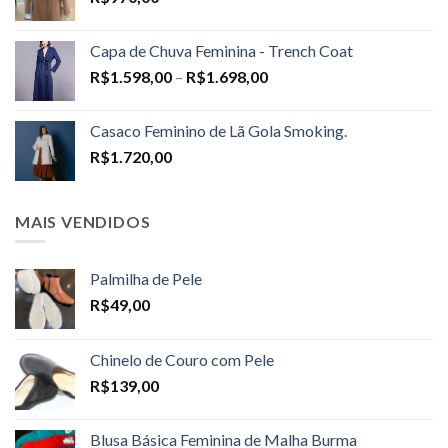
Capa de Chuva Feminina - Trench Coat
Price
R$
1.598,00
–
R$
1.698,00
range:
R$1.598,00
Casaco Feminino de Lã Gola Smoking.
through
R$
1.720,00
R$1.698,00
MAIS VENDIDOS
Palmilha de Pele
R$
49,00
Chinelo de Couro com Pele
R$
139,00
Blusa Básica Feminina de Malha Burma