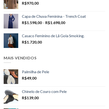
R$
970,00
Capa de Chuva Feminina - Trench Coat
Price
R$
1.598,00
–
R$
1.698,00
range:
R$1.598,00
Casaco Feminino de Lã Gola Smoking.
through
R$
1.720,00
R$1.698,00
MAIS VENDIDOS
Palmilha de Pele
R$
49,00
Chinelo de Couro com Pele
R$
139,00