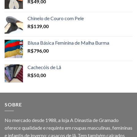
R$
49,00
Chinelo de Couro com Pele
R$
139,00
Blusa Básica Feminina de Malha Burma
R$
796,00
Cachecóis de Lã
R$
50,00
SOBRE
No mercado desde 1988, a loja A Dinastia de Gramado
oferece qualidade e requinte em roupas masculinas, femininas
e infantis de inverno: casacos de lã. Tem também calçados