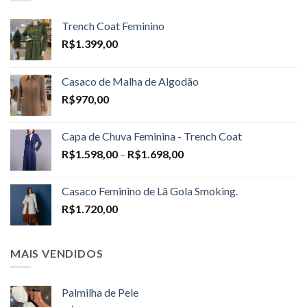
Trench Coat Feminino
R$
1.399,00
Casaco de Malha de Algodão
R$
970,00
Capa de Chuva Feminina - Trench Coat
Price
R$
1.598,00
–
R$
1.698,00
range:
R$1.598,00
Casaco Feminino de Lã Gola Smoking.
through
R$
1.720,00
R$1.698,00
MAIS VENDIDOS
Palmilha de Pele