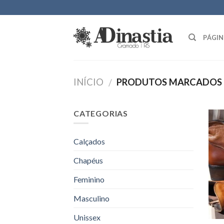
Skip
to
content
PÁGIN
INÍCIO
PRODUTOS MARCADOS 
/
CATEGORIAS
Calçados
Chapéus
Feminino
Masculino
Unissex