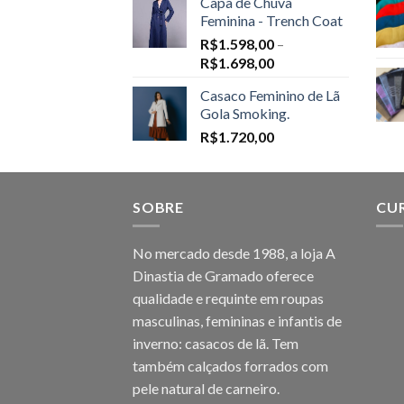
Capa de Chuva
Feminina - Trench Coat
R$
1.598,00
–
Price
R$
1.698,00
range:
Casaco Feminino de Lã
R$1.598,00
Gola Smoking.
through
R$
1.720,00
R$1.698,00
SOBRE
CU
No mercado desde 1988, a loja A
Dinastia de Gramado oferece
qualidade e requinte em roupas
masculinas, femininas e infantis de
inverno: casacos de lã. Tem
também calçados forrados com
pele natural de carneiro.