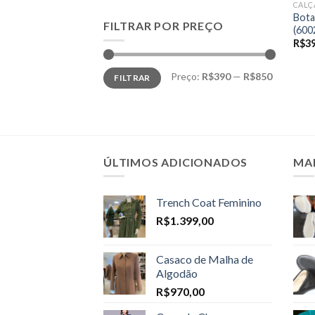
CALÇ
Bota
FILTRAR POR PREÇO
(600
R$
3
Preço
Preço
Preço:
R$390
—
R$850
FILTRAR
mínimo
máximo
ÚLTIMOS ADICIONADOS
MA
Trench Coat Feminino
R$
1.399,00
Casaco de Malha de
Algodão
R$
970,00