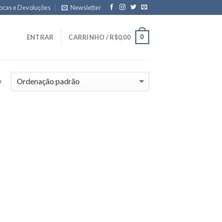
ocas e Devoluções
Newsletter
0
ENTRAR
CARRINHO /
R$
0,00
o