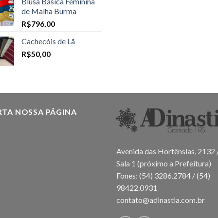
Blusa Básica Feminina
de Malha Burma
R$
796,00
Cachecóis de Lã
R$
50,00
RTA NOSSA PÁGINA
Avenida das Hortênsias, 2132 
Sala 1 (próximo a Prefeitura)
Fones: (54) 3286.2784 / (54)
98422.0931
contato@adinastia.com.br