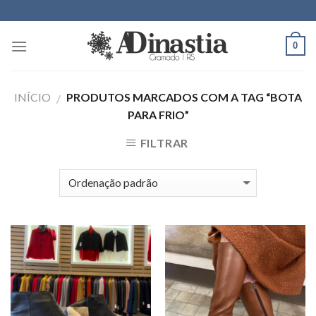
Skip
to
content
0
INÍCIO
PRODUTOS MARCADOS COM A TAG “BOTA
/
PARA FRIO”
FILTRAR