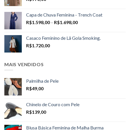
Capa de Chuva Feminina - Trench Coat
Price
R$
1.598,00
–
R$
1.698,00
range:
R$1.598,00
Casaco Feminino de Lã Gola Smoking.
through
R$
1.720,00
R$1.698,00
MAIS VENDIDOS
Palmilha de Pele
R$
49,00
Chinelo de Couro com Pele
R$
139,00
Blusa Básica Feminina de Malha Burma