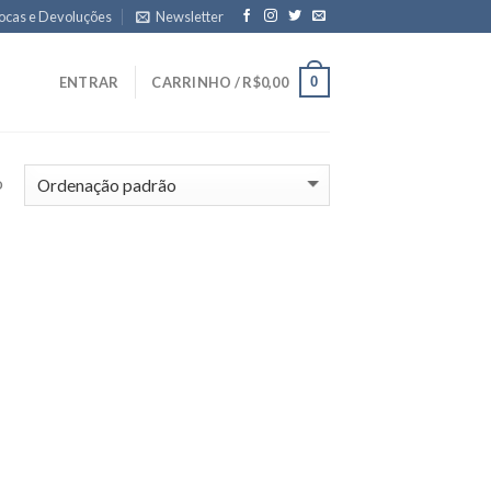
ocas e Devoluções
Newsletter
0
ENTRAR
CARRINHO /
R$
0,00
o