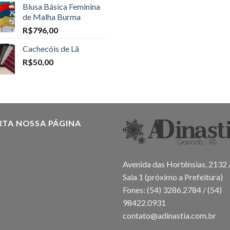
Blusa Básica Feminina
de Malha Burma
R$
796,00
Cachecóis de Lã
R$
50,00
RTA NOSSA PÁGINA
Avenida das Hortênsias, 2132 
Sala 1 (próximo a Prefeitura)
Fones: (54) 3286.2784 / (54)
98422.0931
contato@adinastia.com.br