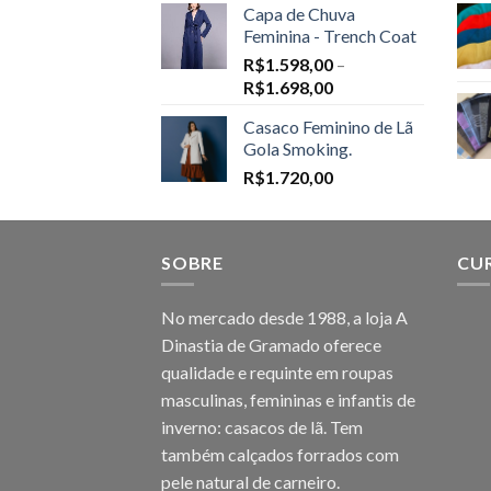
Capa de Chuva
Feminina - Trench Coat
R$
1.598,00
–
Price
R$
1.698,00
range:
Casaco Feminino de Lã
R$1.598,00
Gola Smoking.
through
R$
1.720,00
R$1.698,00
SOBRE
CU
No mercado desde 1988, a loja A
Dinastia de Gramado oferece
qualidade e requinte em roupas
masculinas, femininas e infantis de
inverno: casacos de lã. Tem
também calçados forrados com
pele natural de carneiro.