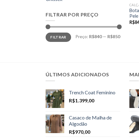
CALÇ
Bota
FILTRAR POR PREÇO
Pele
R$
8
Preço
Preço
Preço:
R$840
—
R$850
FILTRAR
mínimo
máximo
ÚLTIMOS ADICIONADOS
MA
Trench Coat Feminino
R$
1.399,00
Casaco de Malha de
Algodão
R$
970,00